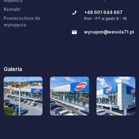
Najemcy
Kontakt
+48 601 644 667
Powierzchnie do
Pon - PT w godz 8 - 16
wynajęcia
wynajem@wesola71.pl
Galeria