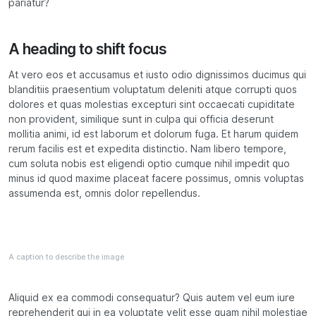
pariatur?
A heading to shift focus
At vero eos et accusamus et iusto odio dignissimos ducimus qui
blanditiis praesentium voluptatum deleniti atque corrupti quos
dolores et quas molestias excepturi sint occaecati cupiditate
non provident, similique sunt in culpa qui officia deserunt
mollitia animi, id est laborum et dolorum fuga. Et harum quidem
rerum facilis est et expedita distinctio. Nam libero tempore,
cum soluta nobis est eligendi optio cumque nihil impedit quo
minus id quod maxime placeat facere possimus, omnis voluptas
assumenda est, omnis dolor repellendus.
A caption to describe the image
Aliquid ex ea commodi consequatur? Quis autem vel eum iure
reprehenderit qui in ea voluptate velit esse quam nihil molestiae