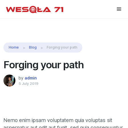
Share this:
Home
Blog
Forging your path
Forging your path
by
admin
5 July 2019
Nemo enim ipsam voluptatem quia voluptas sit
aspernatur aut odit aut fugit, sed quia consequuntur